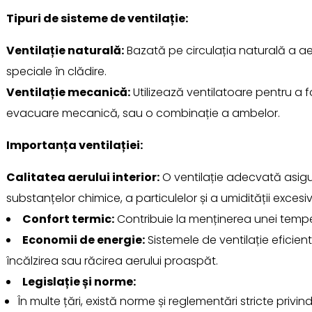
Tipuri de sisteme de ventilație:
Ventilație naturală:
Bazată pe circulația naturală a aeru
speciale în clădire.
Ventilație mecanică:
Utilizează ventilatoare pentru a fo
evacuare mecanică, sau o combinație a ambelor.
Importanța ventilației:
Calitatea aerului interior:
O ventilație adecvată asigur
substanțelor chimice, a particulelor și a umidității excesiv
Confort termic:
Contribuie la menținerea unei temperat
Economii de energie:
Sistemele de ventilație eficie
încălzirea sau răcirea aerului proaspăt.
Legislație și norme:
În multe țări, există norme și reglementări stricte privin