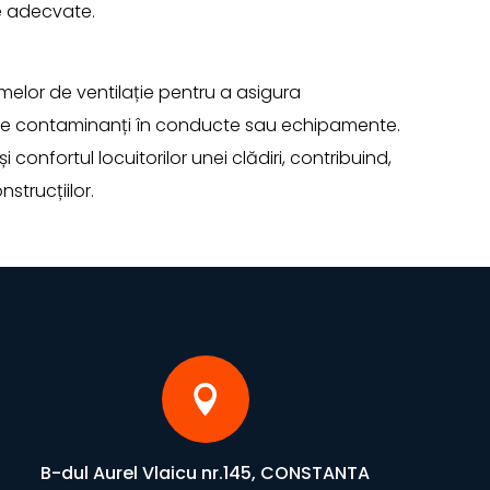
ie adecvate.
emelor de ventilație pentru a asigura
 de contaminanți în conducte sau echipamente.
 confortul locuitorilor unei clădiri, contribuind,
strucțiilor.

B-dul Aurel Vlaicu nr.145, CONSTANTA