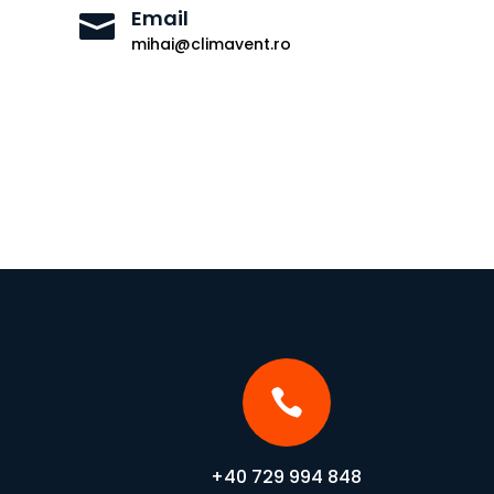
Email

mihai@climavent.ro

+40 729 994 848