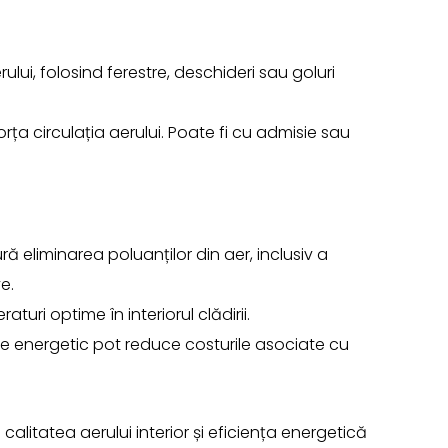
lui, folosind ferestre, deschideri sau goluri
rța circulația aerului. Poate fi cu admisie sau
ă eliminarea poluanților din aer, inclusiv a
e.
uri optime în interiorul clădirii.
nte energetic pot reduce costurile asociate cu
d calitatea aerului interior și eficiența energetică