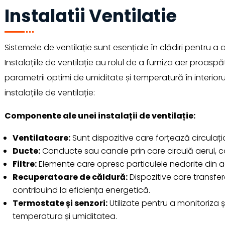
Instalatii Ventilatie
Sistemele de ventilație sunt esențiale în clădiri pentru a
Instalațiile de ventilație au rolul de a furniza aer proasp
parametrii optimi de umiditate și temperatură în interior
instalațiile de ventilație:
Componente ale unei instalații de ventilație:
Ventilatoare:
Sunt dispozitive care forțează circulația a
Ducte:
Conducte sau canale prin care circulă aerul, 
Filtre:
Elemente care opresc particulele nedorite din ae
Recuperatoare de căldură:
Dispozitive care transfer
contribuind la eficiența energetică.
Termostate și senzori:
Utilizate pentru a monitoriza ș
temperatura și umiditatea.