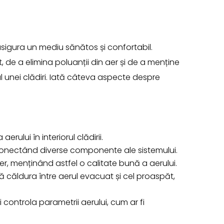
 asigura un mediu sănătos și confortabil.
ăt, de a elimina poluanții din aer și de a menține
ul unei clădiri. Iată câteva aspecte despre
erului în interiorul clădirii.
conectând diverse componente ale sistemului.
r, menținând astfel o calitate bună a aerului.
ă căldura între aerul evacuat și cel proaspăt,
i controla parametrii aerului, cum ar fi