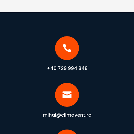

+40 729 994 848

mihai@climavent.ro