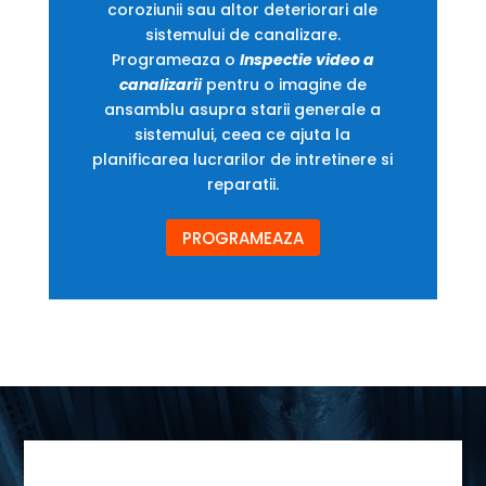
coroziunii sau altor deteriorari ale
sistemului de canalizare.
Programeaza o
Inspectie video a
canalizarii
pentru o imagine de
ansamblu asupra starii generale a
sistemului, ceea ce ajuta la
planificarea lucrarilor de intretinere si
reparatii.
PROGRAMEAZA